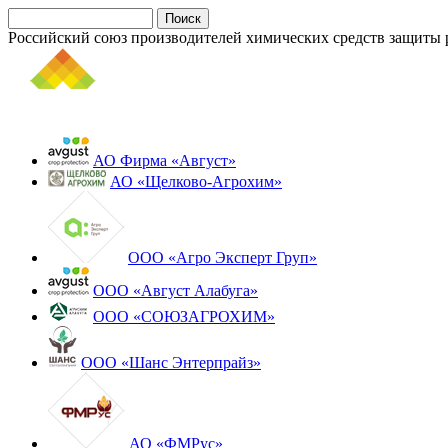
Российский союз производителей химических средств защиты 
АО Фирма «Август»
АО «Щелково-Агрохим»
ООО «Агро Эксперт Груп»
ООО «Август Алабуга»
ООО «СОЮЗАГРОХИМ»
ООО «Шанс Энтерпрайз»
АО «ФМРус»