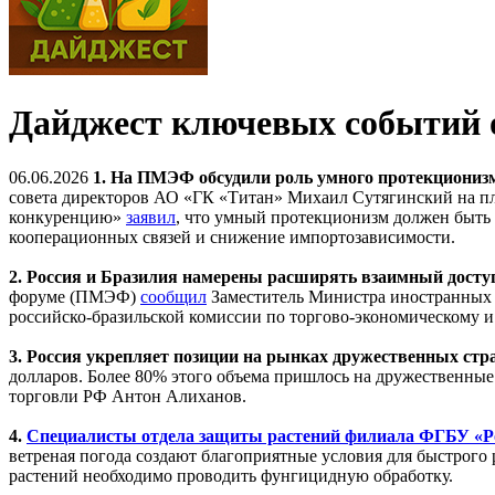
Дайджест ключевых событий о
06.06.2026
1. На ПМЭФ обсудили роль умного протекциониз
совета директоров АО «ГК «Титан» Михаил Сутягинский на п
конкуренцию»
заявил
, что умный протекционизм должен быть 
кооперационных связей и снижение импортозависимости.
2. Россия и Бразилия намерены расширять взаимный досту
форуме (ПМЭФ)
сообщил
Заместитель Министра иностранных д
российско-бразильской комиссии по торгово-экономическому и
3. Россия укрепляет позиции на рынках дружественных стр
долларов. Более 80% этого объема пришлось на дружественн
торговли РФ Антон Алиханов.
4.
Специалисты отдела защиты растений филиала ФГБУ «Ро
ветреная погода создают благоприятные условия для быстрого
растений необходимо проводить фунгицидную обработку.