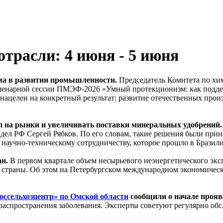
трасли: 4 июня - 5 июня
ма в развитии промышленности.
Председатель Комитета по хи
ленарной сессии ПМЭФ-2026 «Умный протекционизм: как поддер
нацелен на конкретный результат: развитие отечественных прои
п на рынки и увеличивать поставки минеральных удобрений.
ел РФ Сергей Рябков. По его словам, такие решения были прин
 научно-техническому сотрудничеству, которое прошло в Бразил
ан.
В первом квартале объем несырьевого неэнергетического экс
ые страны. Об этом на Петербургском международном экономич
ссельхозцентр» по Омской области
сообщили о начале прояв
 распространения заболевания. Эксперты советуют регулярно об