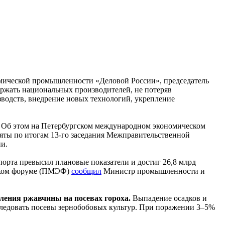
мической промышленности «Деловой России», председатель
жать национальных производителей, не потеряв
зводств, внедрение новых технологий, укрепление
Об этом на Петербургском международном экономическом
яты по итогам 13-го заседания Межправительственной
ии.
порта превысил плановые показатели и достиг 26,8 млрд
еском форуме (ПМЭФ)
сообщил
Министр промышленности и
ления ржавчины на посевах гороха.
Выпадение осадков и
следовать посевы зернобобовых культур. При поражении 3–5%