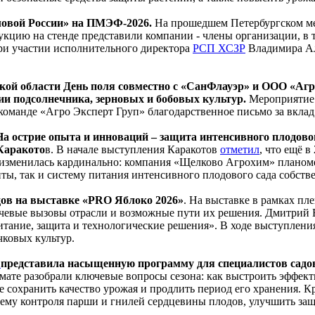
еловой России» на ПМЭФ-2026.
На прошедшем Петербургском м
укцию на стенде представили компании - члены организации, в 
ри участии исполнительного директора
РСП ХСЗР
Владимира Алг
вской области День поля совместно с «СанФлауэр» и ООО «А
ии подсолнечника, зерновых и бобовых культур.
Мероприятие 
оманде «Агро Эксперт Груп» благодарственное письмо за вклад
а острие опыта и инноваций – защита интенсивного плодово
Каракото
в. В начале выступления Каракотов
отметил
, что ещё 
я изменилась кардинально: компания «Щелково Агрохим» планоме
иты, так и систему питания интенсивного плодового сада собст
дов на выставке «PRO Яблоко 2026»
. На выставке в рамках пл
ючевые вызовы отрасли и возможные пути их решения. Дмитрий 
тание, защита и технологические решения». В ходе выступления
ковых культур.
»
представила насыщенную программу для специалистов садов
рмате разобрали ключевые вопросы сезона: как выстроить эффек
же сохранить качество урожая и продлить период его хранения. 
ему контроля парши и гнилей сердцевины плодов, улучшить защ