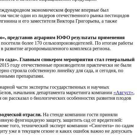
еждународном экономическом форуме впервые был
том числе один из лидеров отечественного рынка пестицидов
инина и его заместителя Виктора Григорьева, а также
гро», представив аграриям ЮФО результаты применения
посетили более 170 сельхозпроизводителей. По итогам работы
 в развитие агропромышленного комплекса региона.
го сада». Главным спикером мероприятия стал генеральный
в 2015 году отечественные производители практически не были
рно строила собственную линейку для сада, и сегодня, по
венными препаратами.
енарной части эксперты государственных и научных
Белов, начальник департамента маркетинга компании
«Август»
,
 он рассказал о биологических особенностях развития плодов
одческой отрасли.
На стенде компании гости приняли
тивную фунгицидную защиту, защитить сад от вредителей:
Кроме того, технический эксперт компании «Сингента» по садам
иту уже в текущем сезоне и каких ошибок важно не допускать