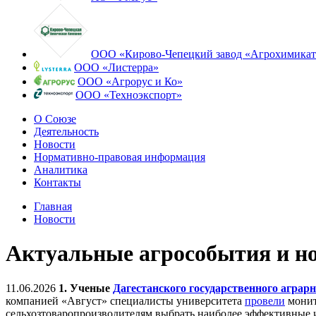
ООО «Кирово-Чепецкий завод «Агрохимикат
ООО «Листерра»
ООО «Агрорус и Ко»
ООО «Техноэкспорт»
О Союзе
Деятельность
Новости
Нормативно-правовая информация
Аналитика
Контакты
Главная
Новости
Актуальные агрособытия и н
11.06.2026
1. Ученые
Дагестанского государственного аграр
компанией «Август» специалисты университета
провели
монит
сельхозтоваропроизводителям выбрать наиболее эффективные и