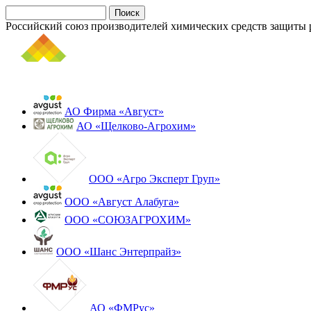
Российский союз производителей химических средств защиты 
АО Фирма «Август»
АО «Щелково-Агрохим»
ООО «Агро Эксперт Груп»
ООО «Август Алабуга»
ООО «СОЮЗАГРОХИМ»
ООО «Шанс Энтерпрайз»
АО «ФМРус»