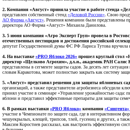
2. Компания «Август» приняла участие в работе стенда «Д
представлен собственный стенд
«Деловой России»
. Свою прод
АО Фирма «Август»
. Решения компании были представлены п
директора АО Фирма «Август» Михаила Данилова.
3. 5 июня компания «Агро Эксперт Груп» провела в Росто
отечественных пестицидов и достижения российской селекц
депутат Государственной думы ФС РФ Лариса Тутова вручила к
4. На выставке
«PRO Яблоко 2026»
прошел круглый стол «Н
директор «Щелково Агрохим», д.х.н., академик РАН Салис 
представлены в сегменте защиты садов. За десять лет ситуаци
словам Каракотова, может полностью закрыть как систему защ
5. «Август» представил решения для защиты яблоневых са
организаций, а также представители агробизнеса обсудили кл
принял участие в семинаре «Управление урожайностью сада: пи
яблони и представил эффективные препараты для защиты семеч
6. В рамках выставки
«PRO Яблоко»
компания
«Сингента
участие в Чемпионате по защите сада, где в интерактивном фо
чешуекрылых, клещей, трипсов, тлей, гусениц и других, а так
Максим Коростиев рассказал, как выстроить эффективную сист
в будущем.