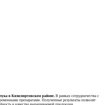
 лука в Кизилюртовском районе.
В рамках сотрудничества с
временными препаратами. Полученные результаты позволят
айность и качество выращиваемой продукции.