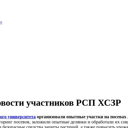
»
овости участников РСП ХСЗР
ного университета
организовали опытные участки на посевах
оринг посевов, заложили опытные делянки и обработали их со
 безопасные средства защиты растений, а также повысить урож